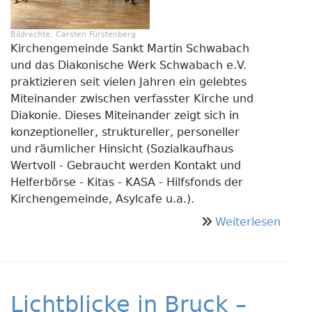
Bildrechte:
Carsten Fürstenberg
Kirchengemeinde Sankt Martin Schwabach
und das Diakonische Werk Schwabach e.V.
praktizieren seit vielen Jahren ein gelebtes
Miteinander zwischen verfasster Kirche und
Diakonie. Dieses Miteinander zeigt sich in
konzeptioneller, struktureller, personeller
und räumlicher Hinsicht (Sozialkaufhaus
Wertvoll - Gebraucht werden Kontakt und
Helferbörse - Kitas - KASA - Hilfsfonds der
Kirchengemeinde, Asylcafe u.a.).
über
Weiterlesen
Koord
der
Ehren
Schw
Lichtblicke in Bruck –
St.