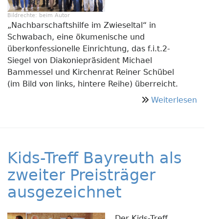
Bildrechte:
beim Autor
„Nachbarschaftshilfe im Zwieseltal“ in
Schwabach, eine ökumenische und
überkonfessionelle Einrichtung, das f.i.t.2-
Siegel von Diakoniepräsident Michael
Bammessel und Kirchenrat Reiner Schübel
(im Bild von links, hintere Reihe) überreicht.
über
Weiterlesen
Initia
Nachb
Zwies
erhäl
Kids-Treff Bayreuth als
f.i.t.2
Siege
zweiter Preisträger
ausgezeichnet
Der Kids-Treff