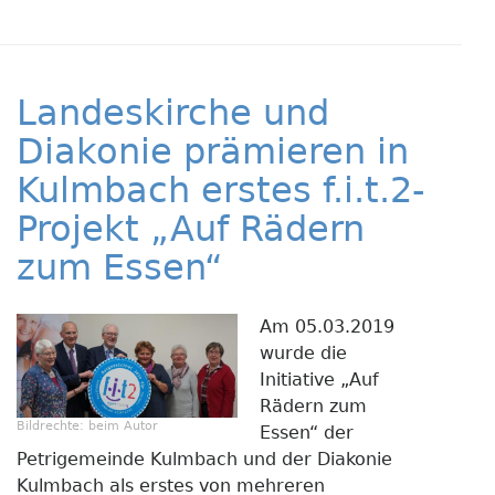
Kids-
Treff
Bayr
als
Landeskirche und
zweit
Preis
Diakonie prämieren in
ausge
Kulmbach erstes f.i.t.2-
Projekt „Auf Rädern
zum Essen“
Am 05.03.2019
wurde die
Initiative „Auf
Rädern zum
Bildrechte:
beim Autor
Essen“ der
Petrigemeinde Kulmbach und der Diakonie
Kulmbach als erstes von mehreren