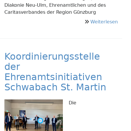
Diakonie Neu-Ulm, Ehrenamtlichen und des
Caritasverbandes der Region Günzburg
über
Weiterlesen
Burg
Proje
„Tafel
Plus“
Koordinierungsstelle
der
Ehrenamtsinitiativen
Schwabach St. Martin
Die