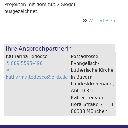
Projekten mit dem f.i.t.2-Siegel
ausgezeichnet.
über
Weiterlesen
Lande
und
Diako
Ihre Ansprechpartnerin:
präm
in
Katharina Tedesco
Postadresse:
Kulm
089 5595-496
Evangelisch-
erste
Lutherische Kirche
f.i.t.2
katharina.tedesco@elkb.de
in Bayern
Proje
Landeskirchenamt,
„Auf
Abt. D 3.1
Räde
Katharina-von-
zum
Bora-Straße 7 - 13
Essen
80333 München