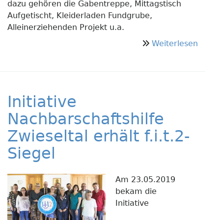
dazu gehören die Gabentreppe, Mittagstisch
Aufgetischt, Kleiderladen Fundgrube,
Alleinerziehenden Projekt u.a.
über
Weiterlesen
Licht
in
Bruc
–
Initiative
von
Mens
Nachbarschaftshilfe
zu
Zwieseltal erhält f.i.t.2-
Mens
Siegel
–
mit
Herz
Am 23.05.2019
und
bekam die
Hand
Initiative